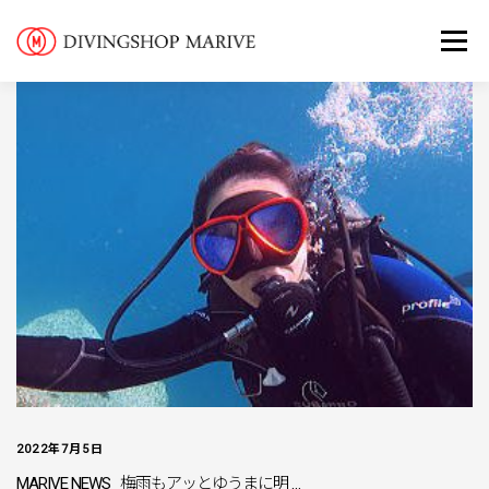
コ
ダイビングをは
ン
メニュ
ダイビングツア
テ
ン
ステップアップ
ツ
ABOUT US
へ
ス
キ
ッ
プ
2022年7月5日
MARIVE NEWS 梅雨もアッとゆうまに明 …