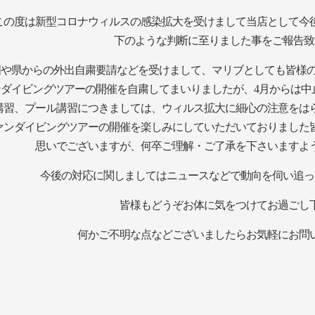
この度は新型コロナウィルスの感染拡大を受けまして当店として今
下のような判断に至りました事をご報告致
国や県からの外出自粛要請などを受けまして、
マリブとしても皆様の
ンダイビングツアーの開催を自粛してまいりましたが、4月からは中
講習、プール講習につきましては、ウィルス拡大に細心の注意をは
ァンダイビングツアーの開催を楽しみにしていただいておりました
思いでございますが、
何卒ご理解・ご了承を下さいます
今後
の対応に関しましてはニュースなどで動向を伺い追っ
皆様もどうぞお体に気をつけてお過ごし
何かご不明な点などございましたらお気軽にお問